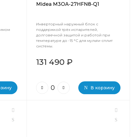
Midea M3OA-27HFN8-Q1
Инверторный наружный блок с
жимом
поддержкой трёх испарителей,
долговечной защитой и работой при
температуре до -15 °C для мульти-сплит
системы.
131 490 ₽
рзину
В корзину