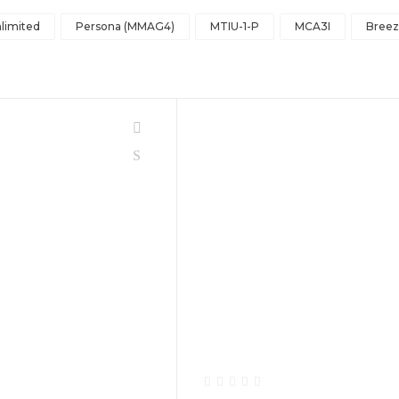
limited
Persona (MMAG4)
MTIU-1-P
MCA3I
Breez