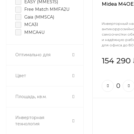
EASY (MMES1S)
Midea M4OE
Free Match MMFA2U
Gaia (MMSCA)
Инверторный на
MCA3I
антикоррозийно
MMCA4U
самоочистки об
MMCBU
и надёжную рабо
для офиса до 80 
MMLJ1-FWN8G1
Оптимально для
MTIU multi
154 290
MTIU-1-P
MTIU-P multi
Цвет
MTIU-P(GA)
Neoflexi
Neolight
Площадь, кв.м.
Persona (MMAG4)
Unlimited
Инверторная
технология