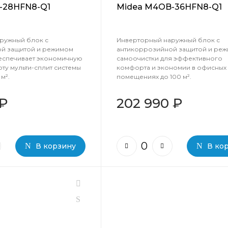
-28HFN8-Q1
Midea M4OB-36HFN8-Q1
ружный блок с
Инверторный наружный блок с
й защитой и режимом
антикоррозийной защитой и ре
еспечивает экономичную
самоочистки для эффективного
ту мульти-сплит системы
комфорта и экономии в офисных
м².
помещениях до 100 м².
 ₽
202 990 ₽
В корзину
В ко