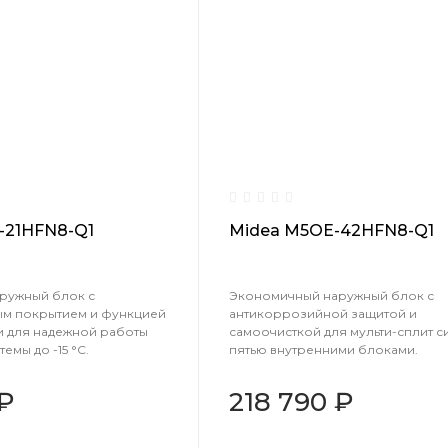
-21HFN8-Q1
Midea M5OE-42HFN8-Q1
ружный блок с
Экономичный наружный блок с
м покрытием и функцией
антикоррозийной защитой и
и для надежной работы
самоочисткой для мульти-сплит с
темы до -15 °C.
пятью внутренними блоками.
 ₽
218 790 ₽