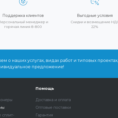
Поддержка клиентов
Выгодные условия
Персональный менеджер и
Скидки и возмещение НД
горячая линия 8-800
22%
м о наших услугах, видах работ и типовых проектах
дивидуальное предложение!
Помощь
ионеры
Доставка и оплата
емы
Оптовые поставки
 сплит-
Гарантия