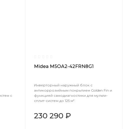
Midea M5OA2-42FRN8G1
Инверторный наружный блок с
антикоррозийным покрытием Golden Fin и
истем с
функцией самодиагностики для мульти-
сплит-систем до 125 м².
230 290 ₽