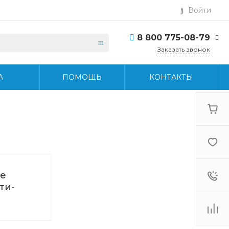
Войти
8 800 775-08-79
Заказать звонок
8 800 775-08-79
А
ПОМОЩЬ
КОНТАКТЫ
г. Москва, БЦ Вятский,
ул. Вятская д.70, офис
715
Пн-Пт: 9:30-18:30 Cб-
Вс: Выходной
info@midea-pro.ru
е
ти-