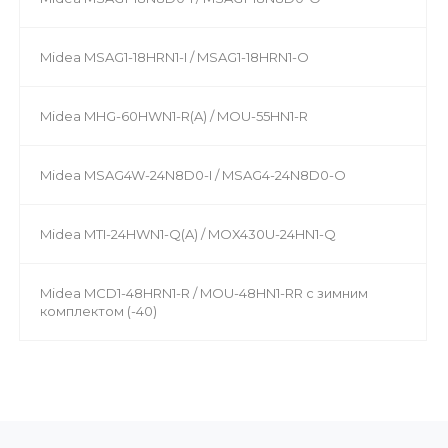
Midea MSAG1-18HRN1-I / MSAG1-18HRN1-O
Midea MHG-60HWN1-R(A) / MOU-55HN1-R
Midea MSAG4W-24N8D0-I / MSAG4-24N8D0-O
Midea MTI-24HWN1-Q(A) / MOX430U-24HN1-Q
Midea MCD1-48HRN1-R / MOU-48HN1-RR с зимним
комплектом (-40)