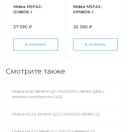
Midea MSFA2-
Midea MSFA2-
12N8D6-I
09N8D6-I
27 590 ₽
26 390 ₽
В КОРЗИНУ
В КОРЗИНУ
Смотрите также
Midea MUE-18HRN1-Q2 / MOX330U-18HN1-QB6 с
зимним комплектом (-40)
Midea MCA3-12HRN1-QC2 / MOX330-12HN1-LQ
Midea MSAG1-18N8D0-I / MSAG1-18N8D0-O