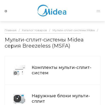
Главная
/
Каталог товаров
/
Мульти-сплит-системы Midea
/
Bre
Мульти-сплит-системы Midea
серия Breezeless (MSFA)
Комплекты мульти-сплит-
систем
Наружные блоки мульти-
сплит