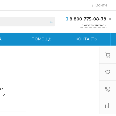
Войти
8 800 775-08-79
Заказать звонок
8 800 775-08-79
А
ПОМОЩЬ
КОНТАКТЫ
г. Москва, БЦ Вятский,
ул. Вятская д.70, офис
715
Пн-Пт: 9:30-18:30 Cб-
Вс: Выходной
info@midea-pro.ru
е
ти-