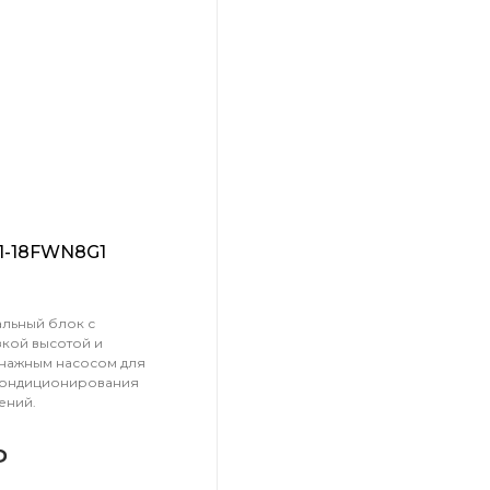
1-18FWN8G1
альный блок с
зкой высотой и
нажным насосом для
кондиционирования
ений.
₽