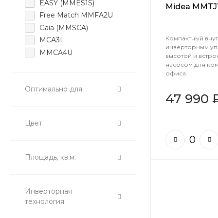
EASY (MMES1S)
Midea MMTJ
Free Match MMFA2U
Gaia (MMSCA)
Компактный вну
MCA3I
инверторным уп
MMCA4U
высотой и встр
MMCBU
насосом для ко
офиса.
MMLJ1-FWN8G1
Оптимально для
MTIU multi
47 990 
MTIU-1-P
MTIU-P multi
Цвет
MTIU-P(GA)
Neoflexi
Neolight
Площадь, кв.м.
Persona (MMAG4)
Unlimited
Инверторная
технология