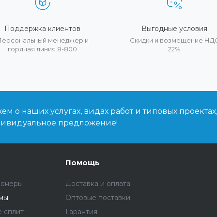
Поддержка клиентов
Выгодные условия
Персональный менеджер и
Скидки и возмещение НД
горячая линия 8-800
22%
м о наших услугах, видах работ и типовых проектах
дивидуальное предложение!
Помощь
ионеры
Доставка и оплата
емы
Оптовые поставки
 сплит-
Гарантия