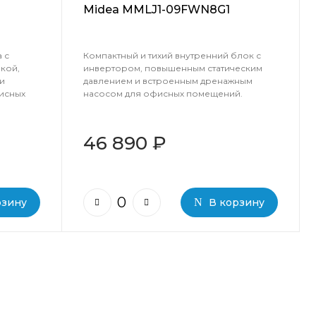
Midea MMLJ1-09FWN8G1
 с
Компактный и тихий внутренний блок с
кой,
инвертором, повышенным статическим
и
давлением и встроенным дренажным
исных
насосом для офисных помещений.
46 890 ₽
рзину
В корзину