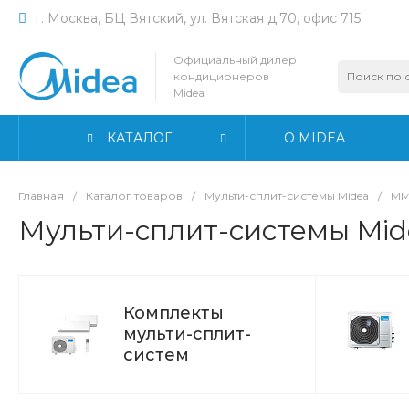
г. Москва, БЦ Вятский, ул. Вятская д.70, офис 715
Официальный дилер
кондиционеров
Midea
КАТАЛОГ
О MIDEA
Главная
/
Каталог товаров
/
Мульти-сплит-системы Midea
/
MM
Мульти-сплит-системы Mi
Комплекты
мульти-сплит-
систем