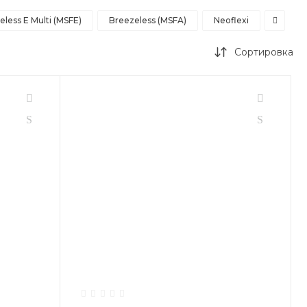
eless E Multi (MSFE)
Breezeless (MSFA)
Neoflexi
Сортировка