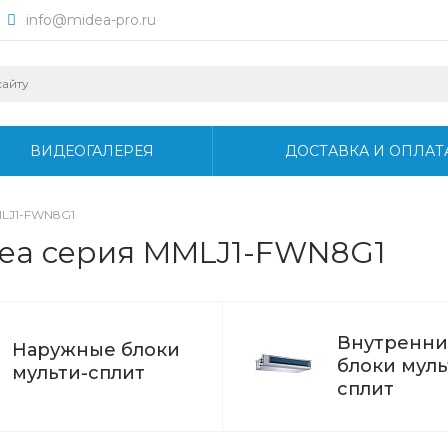
info@midea-pro.ru
ВИДЕОГАЛЕРЕЯ
ДОСТАВКА И ОПЛАТ
LJ1-FWN8G1
dea серия MMLJ1-FWN8G1
Внутренни
Наружные блоки
блоки муль
мульти-сплит
сплит