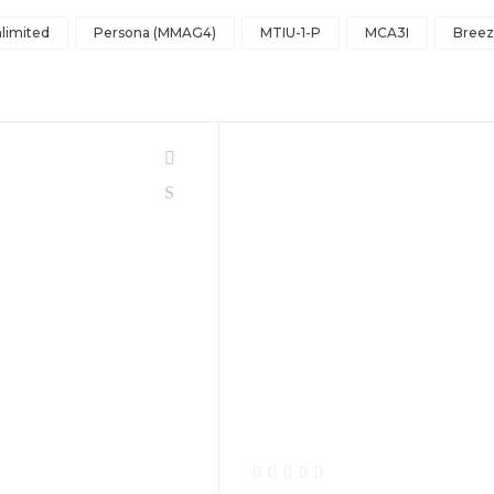
limited
Persona (MMAG4)
MTIU-1-P
MCA3I
Breez