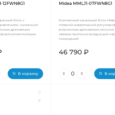
1-12FWN8G1
Midea MMLJ1-07FWN8G1
тренний блок с
Компактный канальный блок Midea
равлением, снизенной
плавной инверторной регулиров
оенным дренажным
встроенным дренажным насосом 
мфортной вентиляции
свежим притоком воздуха для оф
помещений.
₽
46 790 ₽
В корзину
В ко