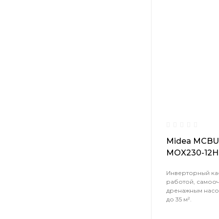
Midea MCBU
MOX230-12H
Инверторный кас
работой, самоо
дренажным насо
до 35 м².