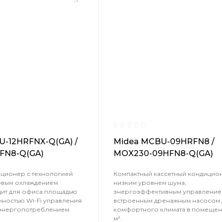
-12HRFNX-Q(GA) /
Midea MCBU-09HRFN8 /
FN8-Q(GA)
MOX230-09HFN8-Q(GA)
иционер с технологией
Компактный кассетный кондицио
уговым охлаждением
низким уровнем шума,
дит для офиса площадью
энергоэффективным управление
ожностью Wi-Fi управления
встроенным дренажным насосом 
энергопотреблением.
комфортного климата в помещени
м².