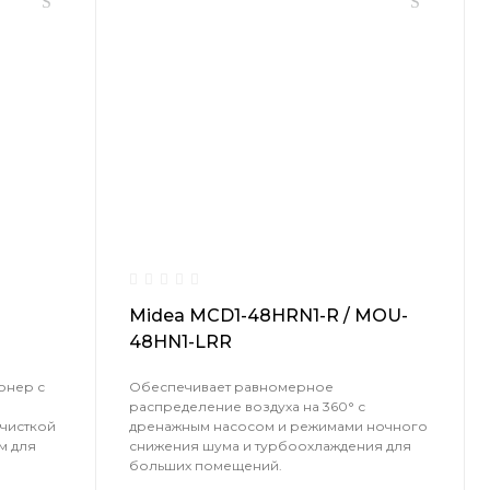
Midea MCD1-48HRN1-R / MOU-
48HN1-LRR
онер с
Обеспечивает равномерное
распределение воздуха на 360° с
чисткой
дренажным насосом и режимами ночного
м для
снижения шума и турбоохлаждения для
больших помещений.