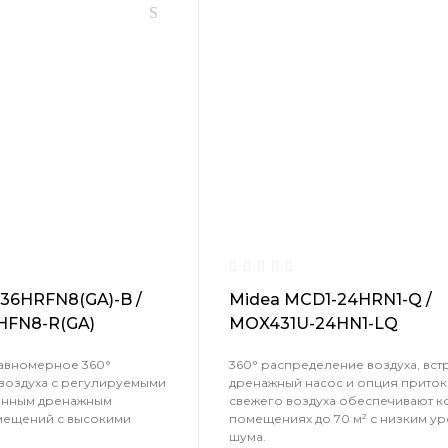
36HRFN8(GA)-B /
Midea MCD1-24HRN1-Q /
FN8-R(GA)
MOX431U-24HN1-LQ
авномерное 360°
360° распределение воздуха, вс
воздуха с регулируемыми
дренажный насос и опция приток
енным дренажным
свежего воздуха обеспечивают к
мещений с высокими
помещениях до 70 м² с низким у
шума.