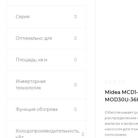
Серия
Оптимально для
Площадь, кв.м.
Инверторная
технология
Midea MCD1-
MOD30U-36H
Функция обогрева
Обеспечивает р
распределение 
жалюзи и встро
насосом для по
Холодопроизводительность,
потолками.
кВт