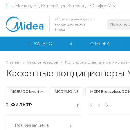
г. Москва, БЦ Вятский, ул. Вятская д.70, офис 715
Официальный дилер
кондиционеров
Midea
КАТАЛОГ
О MIDEA
Главная
/
Каталог товаров
/
Полупромышленные сплит-систем
Кассетные кондиционеры 
MCBU DC Inverter
MCD1/MO-N8
MCD1 Breezeless DC I
ФИЛЬТР
Розничная цена