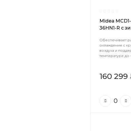
Midea MCD1-
36HN1-R с з
(-40)
Обеспечивает р
охлаждение с к
воздуха и подд
температуре до -
160 299