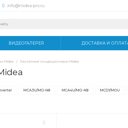
info@midea-pro.ru
ВИДЕОГАЛЕРЕЯ
ДОСТАВКА И ОПЛАТ
ы Midea
/
Кассетные кондиционеры Midea
Midea
nverter
MCA3U/MO-N8
MCA4U/MO-N8
MCD1/MOU