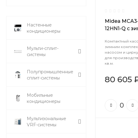
Midea MCA3-
Настенные
12HN1-Q с з
кондиционеры
(-40)
Компактный кас
зимним комплек
Мульти-сплит-
насосом и цирк
системы
для производст
кв.м.
Полупромышленные
80 605 
сплит-системы
Мобильные
кондиционеры
Мультизональные
VRF-системы