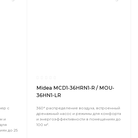
Midea MCD1-36HRN1-R / MOU-
36HN1-LR
нер с
360° распределение воздуха, встроенный
дренажный насос и режимы для комфорта
м и
и энергоэффективности в помещениях до
для
100 м².
ях до 25