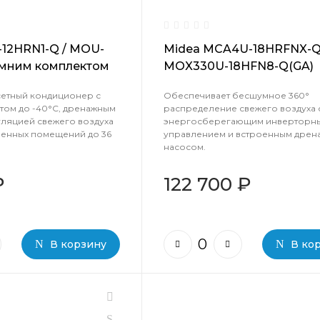
12HRN1-Q / MOU-
Midea MCA4U-18HRFNX-Q(
имним комплектом
MOX330U-18HFN8-Q(GA)
сетный кондиционер с
Обеспечивает бесшумное 360°
том до -40°C, дренажным
распределение свежего воздуха 
уляцией свежего воздуха
энергосберегающим инверторн
венных помещений до 36
управлением и встроенным дре
насосом.
₽
122 700 ₽
В корзину
В ко