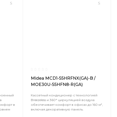
Midea MCD1-55HRFNX(GA)-B /
MOE30U-55HFN8-R(GA)
троенный
Кассетный кондиционер с технологией
а
Breezeless и 360° циркуляцией воздуха
омфорт в
обеспечивает комфорт в офисах до 160 м²,
ровнем
включая декоративную панель.