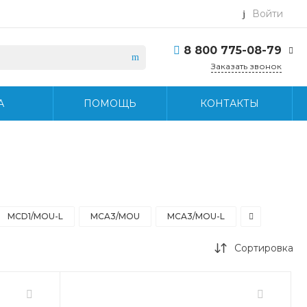
Войти
8 800 775-08-79
Заказать звонок
8 800 775-08-79
А
ПОМОЩЬ
КОНТАКТЫ
г. Москва, БЦ Вятский,
ул. Вятская д.70, офис
715
Пн-Пт: 9:30-18:30 Cб-
Вс: Выходной
info@midea-pro.ru
MCD1/MOU-L
MCA3/MOU
MCA3/MOU-L
Сортировка