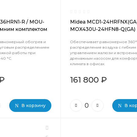
36HRN1-R / MOU-
Midea MCD1-24HRFNX(GA)
имним комплектом
MOX430U-24HFN8-Q(GA)
авномерный обогрев и
Обеспечивает равномерное 360°
руговым распределением
распределение воздуха с гибким
ержкой работы при
управлением жалюзи и встроенн
40 °C.
дренажным насосом для комфор
климата в офисах.
 ₽
161 800 ₽
В корзину
В ко