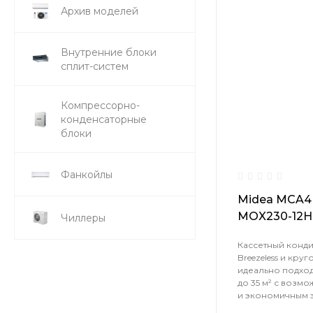
Архив моделей
Внутренние блоки
сплит-систем
Компрессорно-
конденсаторные
блоки
Фанкойлы
Midea MCA4U
MOX230-12H
Чиллеры
Кассетный конд
Breezeless и кр
идеально подхо
до 35 м² с возм
и экономичным 