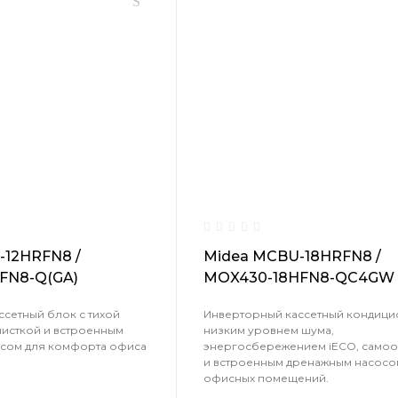
-12HRFN8 /
Midea MCBU-18HRFN8 /
FN8-Q(GA)
MOX430-18HFN8-QC4GW
сетный блок с тихой
Инверторный кассетный кондици
чисткой и встроенным
низким уровнем шума,
сом для комфорта офиса
энергосбережением iЕCO, самоо
и встроенным дренажным насосо
офисных помещений.