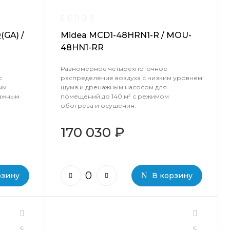
GA) /
Midea MCD1-48HRN1-R / MOU-
48HN1-RR
Равномерное четырехпоточное
с
распределение воздуха с низким уровнем
ым
шума и дренажным насосом для
нажным
помещений до 140 м² с режимом
обогрева и осушения.
170 030 ₽
рзину
В корзину