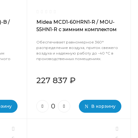
-B /
Midea MCD1-60HRN1-R / MOU-
55HN1-R с зимним комплектом
(-40)
Обеспечивает равномерное 360°
распределение воздуха, приток свежего
ым
воздуха и надежную работу до -40 °C в
тного
производственных помещениях.
227 837 ₽
рзину
В корзину