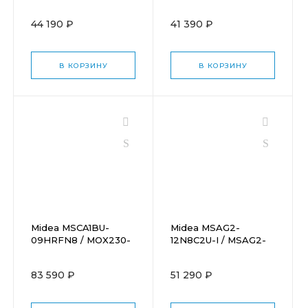
09N8C2S-O
07N8C2S-O
44 190 ₽
41 390 ₽
В КОРЗИНУ
В КОРЗИНУ
Midea MSCA1BU-
Midea MSAG2-
09HRFN8 / MOX230-
12N8C2U-I / MSAG2-
09HFN8-Q
12N8C2U-O
83 590 ₽
51 290 ₽