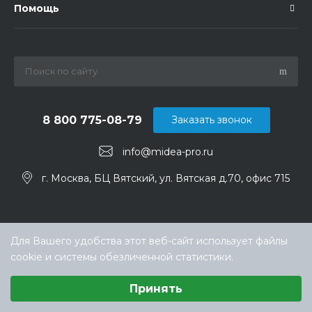
Помощь
8 800 775-08-79
Заказать звонок
info@midea-pro.ru
г. Москва, БЦ Вятский, ул. Вятская д.70, офис 715
Для Вашего удобства этот веб-сайт использует файлы
cookie и системы обезличенной статистики.
Выберите настройки cookie
Принять
Минимальные
© ООО «ТЕХНОКЛИМАТ ИНЖИНИРИНГ», официальный
Аналитические/Функциональные