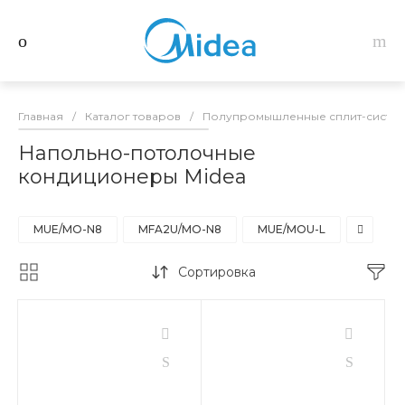
Главная
/
Каталог товаров
/
Полупромышленные сплит-систем
Напольно-потолочные
кондиционеры Midea
MUE/MO-N8
MFA2U/MO-N8
MUE/MOU-L
Сортировка