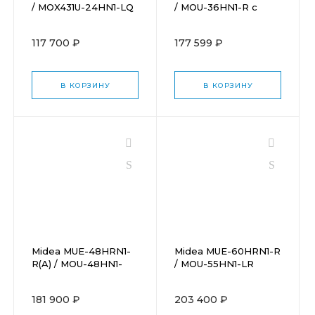
/ MOX431U-24HN1-LQ
/ MOU-36HN1-R с
зимним комплектом
(-40)
117 700 ₽
177 599 ₽
В КОРЗИНУ
В КОРЗИНУ
Midea MUE-48HRN1-
Midea MUE-60HRN1-R
R(A) / MOU-48HN1-
/ MOU-55HN1-LR
LRR
181 900 ₽
203 400 ₽