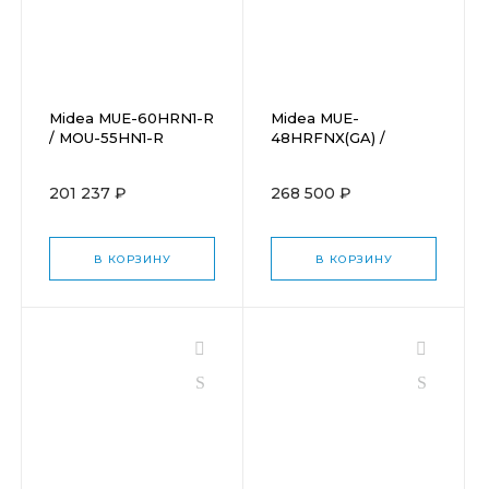
Midea MUE-60HRN1-R
Midea MUE-
/ MOU-55HN1-R
48HRFNX(GA) /
MOE30U-48HFN8-
R(GA)
201 237 ₽
268 500 ₽
В КОРЗИНУ
В КОРЗИНУ