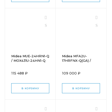
Midea MUE-24HRN1-Q
Midea MFA2U-
/ MOX431U-24HN1-Q
17HRFNX-Q(GA) /
MOX330U-18HFN8-
Q(GA)
115 488 ₽
109 000 ₽
В КОРЗИНУ
В КОРЗИНУ