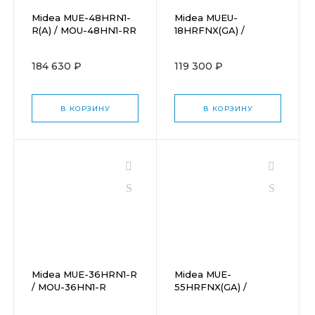
Midea MUE-48HRN1-
Midea MUEU-
R(A) / MOU-48HN1-RR
18HRFNX(GA) /
MOX330U-18HFN8-
Q(GA)
184 630 ₽
119 300 ₽
В КОРЗИНУ
В КОРЗИНУ
Midea MUE-36HRN1-R
Midea MUE-
/ MOU-36HN1-R
55HRFNX(GA) /
MOE30U-55HFN8-
R(GA)