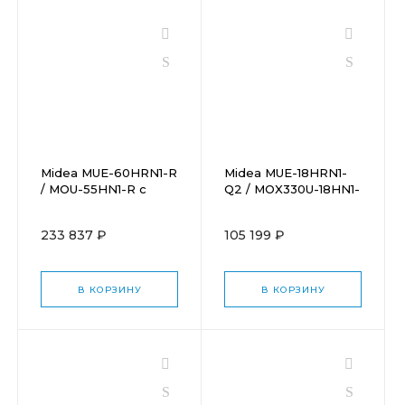
Midea MUE-60HRN1-R
Midea MUE-18HRN1-
/ MOU-55HN1-R с
Q2 / MOX330U-18HN1-
зимним комплектом
QB6 с зимним
(-40)
комплектом (-40)
233 837 ₽
105 199 ₽
В КОРЗИНУ
В КОРЗИНУ