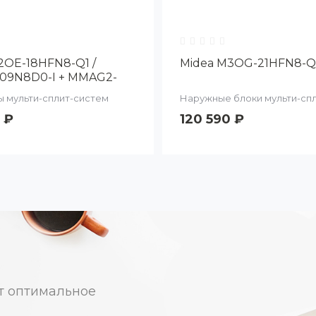
2OE-18HFN8-Q1 /
Midea M3OG-21HFN8-Q
09N8D0-I + MMAG2-
I
 мульти-сплит-систем
Наружные блоки мульти-сп
 ₽
120 590 ₽
т оптимальное