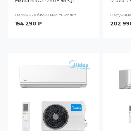
Midea M4OE-28HFN8-Q1
Midea M
Наружные блоки мульти-сплит
Наружные 
154 290 ₽
202 99