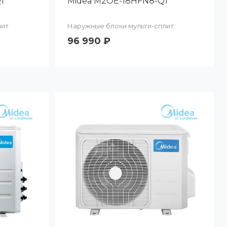
1
Midea M2OE-18HFN8-Q1
лит
Наружные блоки мульти-сплит
96 990 ₽