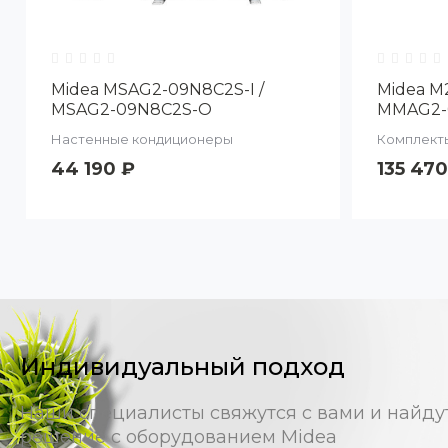
Midea MSAG2-09N8C2S-I /
Midea M
MSAG2-09N8C2S-O
MMAG2-
12N8D0-
Настенные кондиционеры
Комплекты
44 190 ₽
135 470
Индивидуальный подход
Наши специалисты свяжутся с вами и найду
решение с оборудованием Midea