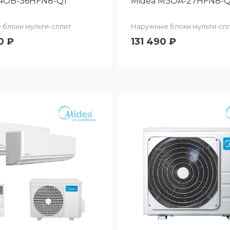
4OB-36HFN8-Q1
Midea M3OA-27HFN8-Q
блоки мульти-сплит
Наружные блоки мульти-сп
0 ₽
131 490 ₽