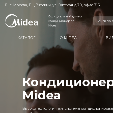
г. Москва, БЦ Вятский, ул. Вятская д.70, офис 715
Официальный дилер
кондиционеров
Midea
КАТАЛОГ
О MIDEA
ВИ
Кондиционе
Midea
Высокотехнологичные системы кондиционировани