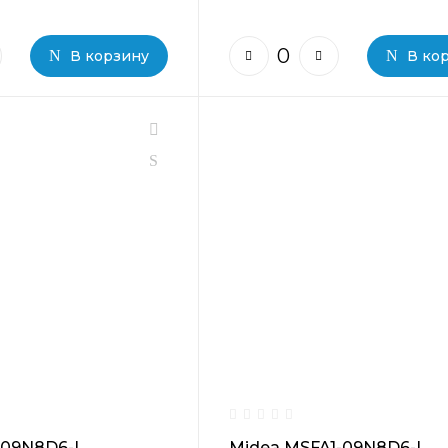
В корзину
В ко
-09N8D6-I
Midea MSFA1-09N8D6-I