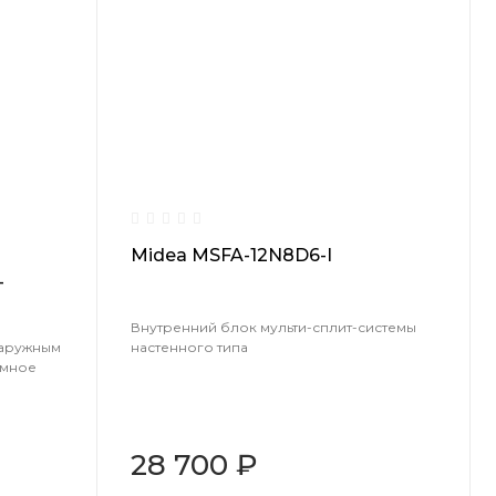
Midea MSFA-12N8D6-I
-
Внутренний блок мульти-сплит-системы
наружным
настенного типа
умное
28 700 ₽