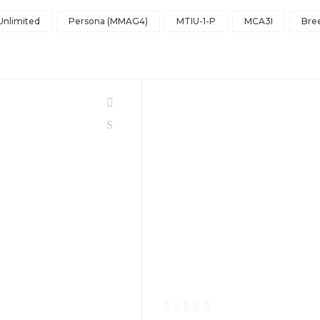
Unlimited
Persona (MMAG4)
MTIU-1-P
MCA3I
Bree