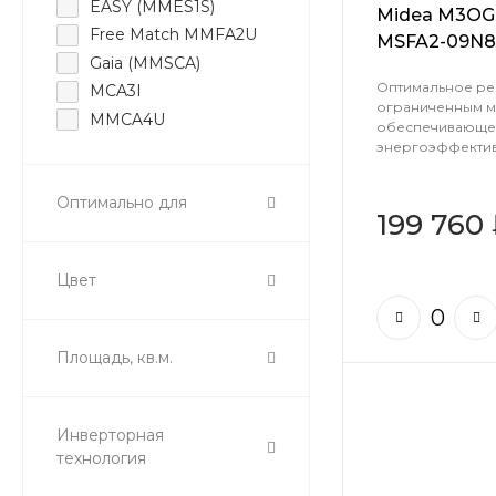
EASY (MMES1S)
Midea M3OG-
Free Match MMFA2U
MSFA2-09N8
Gaia (MMSCA)
Оптимальное ре
MCA3I
ограниченным м
MMCA4U
обеспечивающе
MMCBU
энергоэффектив
MMLJ1-FWN8G1
Оптимально для
MTIU multi
199 760
MTIU-1-P
MTIU-P multi
Цвет
MTIU-P(GA)
Neoflexi
Neolight
Площадь, кв.м.
Persona (MMAG4)
Unlimited
Инверторная
технология