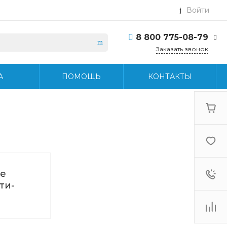
Войти
8 800 775-08-79
Заказать звонок
8 800 775-08-79
А
ПОМОЩЬ
КОНТАКТЫ
г. Москва, БЦ Вятский,
ул. Вятская д.70, офис
715
Пн-Пт: 9:30-18:30 Cб-
Вс: Выходной
info@midea-pro.ru
е
ти-