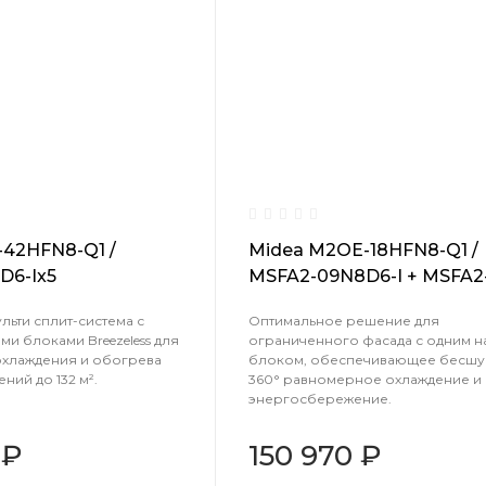
42HFN8-Q1 /
Midea M2OE-18HFN8-Q1 /
D6-Ix5
MSFA2-09N8D6-I + MSFA2
12N8D6-I
ьти сплит-система с
Оптимальное решение для
и блоками Breezeless для
ограниченного фасада с одним 
хлаждения и обогрева
блоком, обеспечивающее бесш
ий до 132 м².
360° равномерное охлаждение и
энергосбережение.
 ₽
150 970 ₽