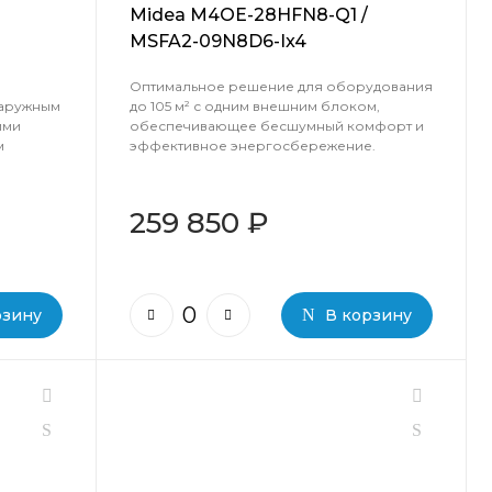
Midea M4OE-28HFN8-Q1 /
MSFA2-09N8D6-Ix4
Оптимальное решение для оборудования
наружным
до 105 м² с одним внешним блоком,
ими
обеспечивающее бесшумный комфорт и
м
эффективное энергосбережение.
259 850 ₽
рзину
В корзину