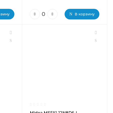
рзину
В корзину
Midea MSFA1-12N8D6-I