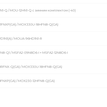
1-Q / MOU-12HN1-Q с зимним комплектом (-40)
1FNXP(GA) / MOX330U-18HFN8-Q(GA)
1N1(A) / MOUA-96HD1N1-R
N8-Q1 / MSFA2-09N8D6-I + MSFA2-12N8D6-I
HRFNX-Q(GA) / MOX330U-18HFN8-Q(GA)
1FNXP(GA) / MOX230-12HFN8-Q(GA)