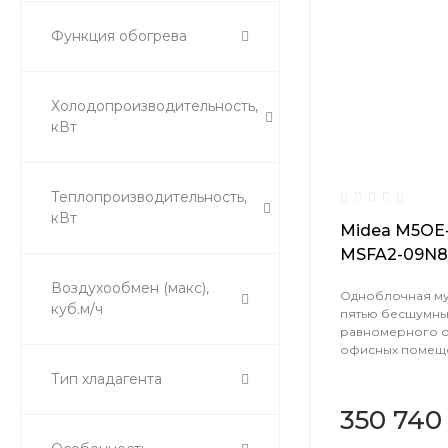
Функция обогрева
Холодопроизводительность,
кВт
Теплопроизводительность,
кВт
Midea M5OE-
MSFA2-09N8
Воздухообмен (макс),
Одноблочная мул
куб.м/ч
пятью бесшумным
равномерного о
офисных помещен
Тип хладагента
350 740