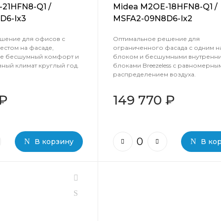
21HFN8-Q1 /
Midea M2OE-18HFN8-Q1 /
D6-Ix3
MSFA2-09N8D6-Ix2
шение для офисов с
Оптимальное решение для
естом на фасаде,
ограниченного фасада с одним 
е бесшумный комфорт и
блоком и бесшумными внутренн
ный климат круглый год.
блоками Breezeless с равномерны
распределением воздуха.
 ₽
149 770 ₽
В корзину
В ко