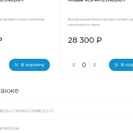
 мульти-сплит-системы
Внутренний блок мульти-сплит-с
настенного типа
₽
28 300 ₽
В корзину
В ко
также
8C2U-I / MSAG2-12N8C2U-O
1FNXP(GA)