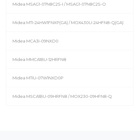
Midea MSAG1-07N8C2S-I / MSAG1-07N8C2S-O
Midea MTI-24HW1FNXP(GA) / MOX430U-24HFN8-Q(GA)
Midea MCA3I-09NXD0
Midea MMCA1BU-12HRFN8
Midea MTIU-07W1NXD0P
Midea MSCA1BU-09HRFN8 / MOX230-09HFN8-Q