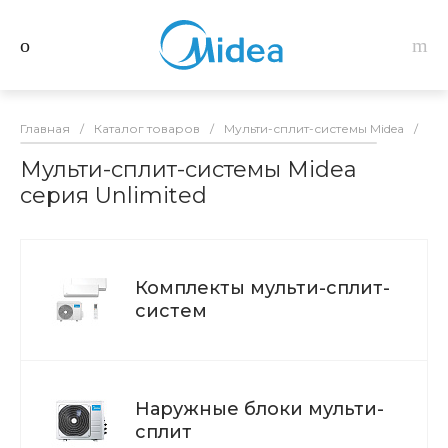
Главная
/
Каталог товаров
/
Мульти-сплит-системы Midea
/
Unl
Мульти-сплит-системы Midea
серия Unlimited
Комплекты мульти-сплит-
систем
Наружные блоки мульти-
сплит