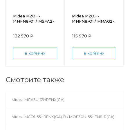
Midea M2OH-
Midea M2OH-
14HFN8-Q1 / MSFA2-
14HFN8-Q1 / MMAG2-
09N8D6-Ix2
09N8D0-Ix2
132 570 ₽
115 970 ₽
В КОРЗИНУ
В КОРЗИНУ
Смотрите также
Midea MCA3U-12HRFNX(GA)
Midea MCD1-55HRFNX(GA)-B / MOE30U-55HFN8-R(GA)