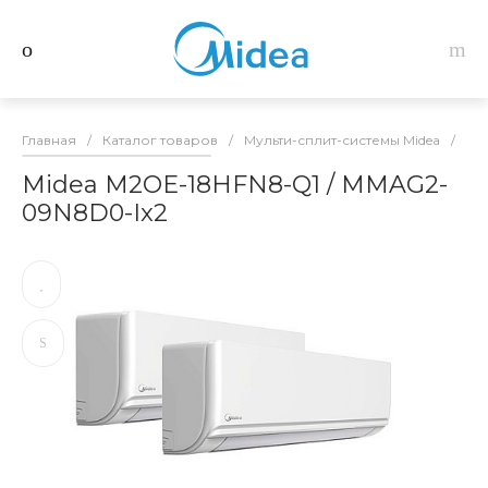
Главная
/
Каталог товаров
/
Мульти-сплит-системы Midea
/
Ко
Midea M2OE-18HFN8-Q1 / MMAG2-
09N8D0-Ix2