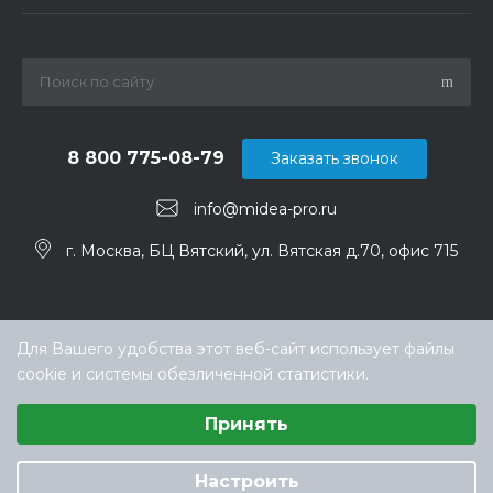
8 800 775-08-79
Заказать звонок
info@midea-pro.ru
г. Москва, БЦ Вятский, ул. Вятская д.70, офис 715
Для Вашего удобства этот веб-сайт использует файлы
cookie и системы обезличенной статистики.
Выберите настройки cookie
Принять
Минимальные
Аналитические/Функциональные
© ООО «ТЕХНОКЛИМАТ ИНЖИНИРИНГ», официальный
дилер Midea в России
Настроить