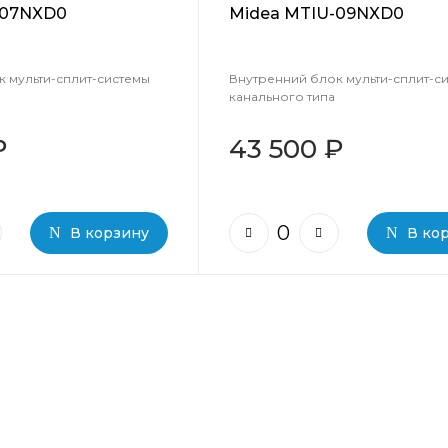
-07NXD0
Midea MTIU-09NXD0
 мульти-сплит-системы
Внутренний блок мульти-сплит-с
канального типа
₽
43 500 ₽
В корзину
В ко