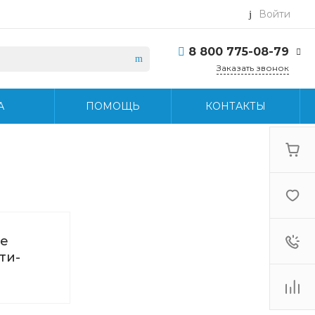
Войти
8 800 775-08-79
Заказать звонок
8 800 775-08-79
А
ПОМОЩЬ
КОНТАКТЫ
г. Москва, БЦ Вятский,
ул. Вятская д.70, офис
715
Пн-Пт: 9:30-18:30 Cб-
Вс: Выходной
info@midea-pro.ru
е
ти-