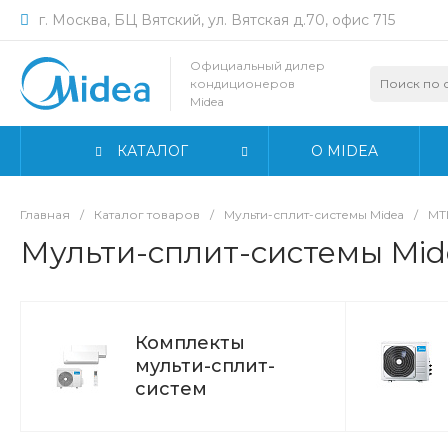
г. Москва, БЦ Вятский, ул. Вятская д.70, офис 715
Официальный дилер
кондиционеров
Midea
КАТАЛОГ
О MIDEA
Главная
/
Каталог товаров
/
Мульти-сплит-системы Midea
/
MTI
Мульти-сплит-системы Mid
Комплекты
мульти-сплит-
систем