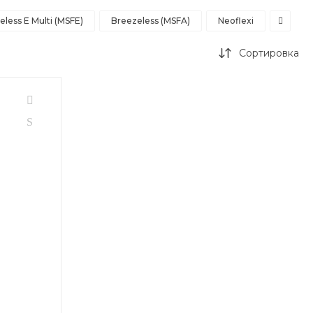
eless E Multi (MSFE)
Breezeless (MSFA)
Neoflexi
Сортировка