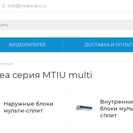
info@midea-pro.ru
ВИДЕОГАЛЕРЕЯ
ДОСТАВКА И ОПЛАТ
U multi
ea серия MTIU multi
Внутренни
Наружные блоки
блоки муль
мульти-сплит
сплит