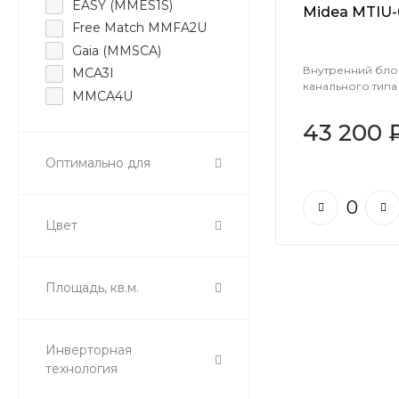
EASY (MMES1S)
Midea MTIU
Free Match MMFA2U
Gaia (MMSCA)
Внутренний блок
MCA3I
канального типа
MMCA4U
MMCBU
43 200 
MMLJ1-FWN8G1
Оптимально для
MTIU multi
MTIU-1-P
MTIU-P multi
Цвет
MTIU-P(GA)
Neoflexi
Neolight
Площадь, кв.м.
Persona (MMAG4)
Unlimited
Инверторная
технология