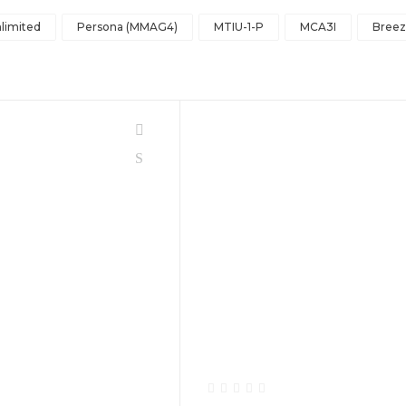
limited
Persona (MMAG4)
MTIU-1-P
MCA3I
Breez