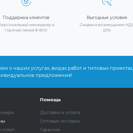
Поддержка клиентов
Выгодные условия
Персональный менеджер и
Скидки и возмещение НД
горячая линия 8-800
22%
м о наших услугах, видах работ и типовых проектах
дивидуальное предложение!
Помощь
ионеры
Доставка и оплата
емы
Оптовые поставки
 сплит-
Гарантия