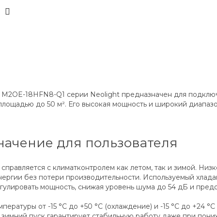
 M2OE-18HFN8-Q1 серии Neolight предназначен для подключ
ощадью до 50 м². Его высокая мощность и широкий диапазо
начение для пользователя
 справляется с климатконтролем как летом, так и зимой. Низ
нергии без потери производительности. Используемый хлад
егулировать мощность, снижая уровень шума до 54 дБ и пре
ературы от -15 °C до +50 °C (охлаждение) и -15 °C до +24 °
 зимний пуск гарантирует стабильную работу даже при пони