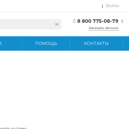
Войти
8 800 775-08-79
Заказать звонок
8 800 775-08-79
А
ПОМОЩЬ
КОНТАКТЫ
г. Москва, БЦ Вятский,
ул. Вятская д.70, офис
715
Пн-Пт: 9:30-18:30 Cб-
Вс: Выходной
info@midea-pro.ru
читать доставку