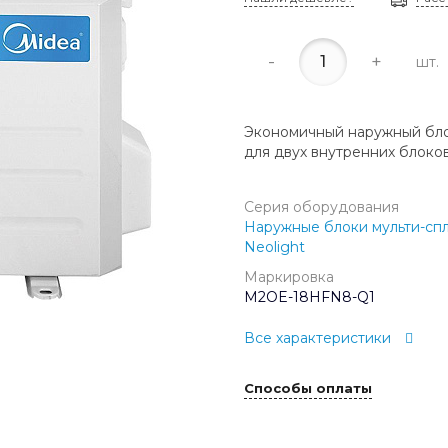
-
+
шт.
Экономичный наружный бло
для двух внутренних блоко
Серия оборудования
Наружные блоки мульти-спл
Neolight
Маркировка
M2OE-18HFN8-Q1
Все характеристики
Способы оплаты