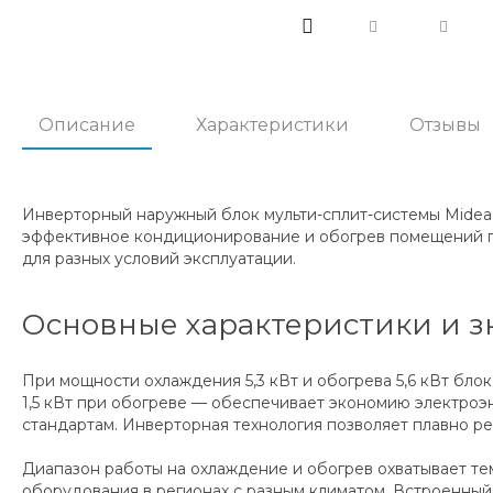
Описание
Характеристики
Отзывы
Инверторный наружный блок мульти-сплит-системы Midea
эффективное кондиционирование и обогрев помещений пл
для разных условий эксплуатации.
Основные характеристики и з
При мощности охлаждения 5,3 кВт и обогрева 5,6 кВт блок
1,5 кВт при обогреве — обеспечивает экономию электроэ
стандартам. Инверторная технология позволяет плавно р
Диапазон работы на охлаждение и обогрев охватывает темп
оборудования в регионах с разным климатом. Встроенный