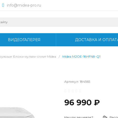
info@midea-pro.ru
ВИДЕОГАЛЕРЕЯ
ДОСТАВКА И ОПЛАТ
ружные блоки мульти-сплит Midea
/
Midea M2OE-18HFN8-Q1
Артикул:
184565
96 990 ₽
Нашли дешевле?
Расс