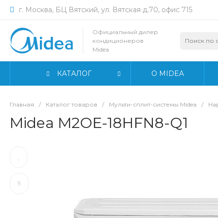
г. Москва, БЦ Вятский, ул. Вятская д.70, офис 715
Официальный дилер
кондиционеров
Midea
КАТАЛОГ
О MIDEA
Главная
/
Каталог товаров
/
Мульти-сплит-системы Midea
/
На
Midea M2OE-18HFN8-Q1