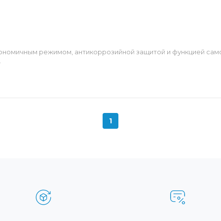
ономичным режимом, антикоррозийной защитой и функцией само
.
1