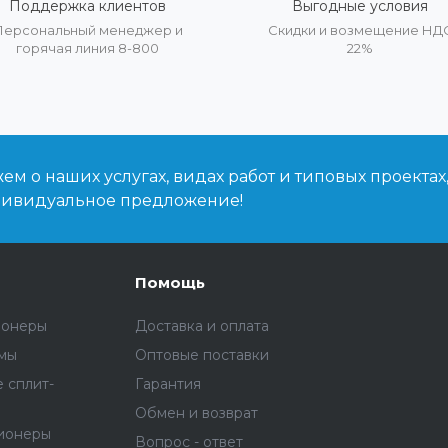
Поддержка клиентов
Выгодные условия
Персональный менеджер и
Скидки и возмещение НД
горячая линия 8-800
22%
м о наших услугах, видах работ и типовых проектах
дивидуальное предложение!
Помощь
ионеры
Доставка и оплата
емы
Оптовые поставки
 сплит-
Гарантия
Обмен и возврат
ионеры
Вопрос - ответ