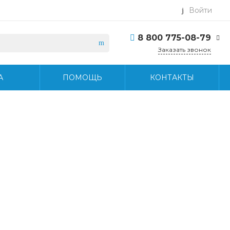
Войти
8 800 775-08-79
Заказать звонок
8 800 775-08-79
А
ПОМОЩЬ
КОНТАКТЫ
г. Москва, БЦ Вятский,
ул. Вятская д.70, офис
715
Пн-Пт: 9:30-18:30 Cб-
Вс: Выходной
info@midea-pro.ru