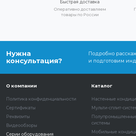
Быстрая доставка
Оперативно доставляем
товары по России
Нужна
Подробно расскаже
консультация?
и подготовим ин
О компании
Каталог
Политика конфиденциальности
Настенные кондиц
Сертификаты
Мульти-сплит-сист
Реквизиты
Полупромышленные
системы
Видеообзоры
Мобильные кондиц
Серии оборудования