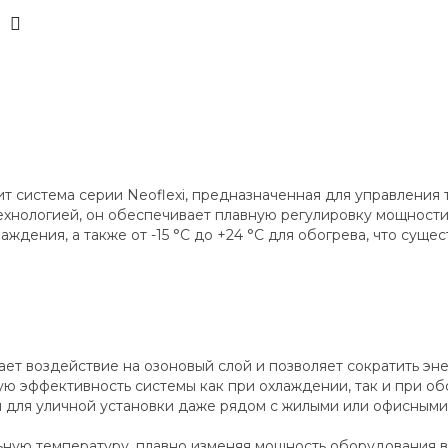
т система серии Neoflexi, предназначенная для управлени
технологией, он обеспечивает плавную регулировку мощнос
хлаждения, а также от -15 °С до +24 °С для обогрева, что су
ет воздействие на озоновый слой и позволяет сократить эн
ю эффективность системы как при охлаждении, так и при об
ой для уличной установки даже рядом с жилыми или офисным
ую температуру, плавно изменяя мощность оборудования в 