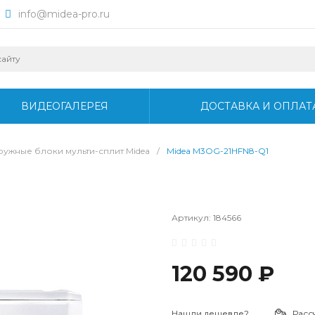
info@midea-pro.ru
ВИДЕОГАЛЕРЕЯ
ДОСТАВКА И ОПЛАТ
ружные блоки мульти-сплит Midea
/
Midea M3OG-21HFN8-Q1
Артикул:
184566
120 590 ₽
Нашли дешевле?
Расс