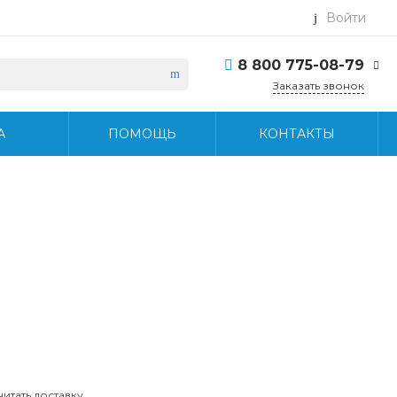
Войти
8 800 775-08-79
Заказать звонок
8 800 775-08-79
А
ПОМОЩЬ
КОНТАКТЫ
г. Москва, БЦ Вятский,
ул. Вятская д.70, офис
715
Пн-Пт: 9:30-18:30 Cб-
Вс: Выходной
info@midea-pro.ru
читать доставку