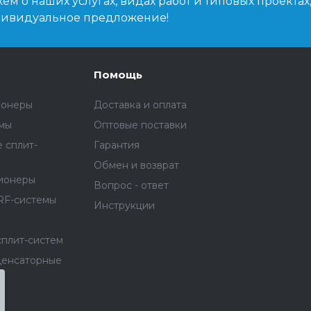
м о наших услугах, видах работ и типовых проектах
дивидуальное предложение!
Помощь
ионеры
Доставка и оплата
емы
Оптовые поставки
 сплит-
Гарантия
Обмен и возврат
ионеры
Вопрос - ответ
RF-системы
Инструкции
сплит-систем
денсаторные