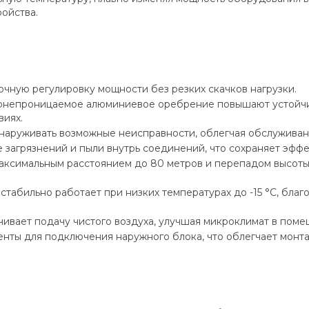
ойства.
очную регулировку мощности без резких скачков нагрузки.
гонепроницаемое алюминиевое оребрение повышают устойчив
виях.
аруживать возможные неисправности, облегчая обслуживани
загрязнений и пыли внутрь соединений, что сохраняет эффе
аксимальным расстоянием до 80 метров и перепадом высоты 
стабильно работает при низких температурах до -15 °С, бла
ивает подачу чистого воздуха, улучшая микроклимат в поме
нты для подключения наружного блока, что облегчает монта