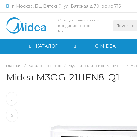
г. Москва, БЦ Вятский, ул. Вятская д.70, офис 715
Официальный дилер
кондиционеров
Midea
КАТАЛОГ
О MIDEA
Главная
/
Каталог товаров
/
Мульти-сплит-системы Midea
/
На
Midea M3OG-21HFN8-Q1