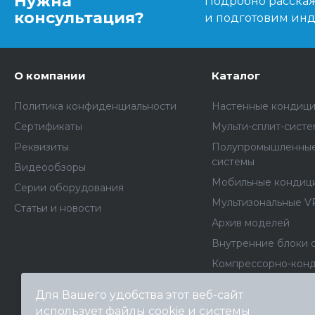
Нужна
Подробно расскаже
консультация?
и подготовим ин
О компании
Каталог
Политика конфиденциальности
Настенные кондиц
Сертификаты
Мульти-сплит-сист
Реквизиты
Полупромышленные
системы
Видеообзоры
Мобильные кондиц
Серии оборудования
Мультизональные V
Статьи и новости
Архив моделей
Внутренние блоки 
Компрессорно-кон
блоки
Для Вашего удобства этот веб-сайт
Фанкойлы
использует файлы cookie и системы