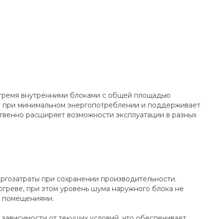
я тремя внутренними блоками с общей площадью
ти при минимальном энергопотреблении и поддерживает
щественно расширяет возможности эксплуатации в разных
ергозатраты при сохранении производительности.
огреве, при этом уровень шума наружного блока не
и помещениями.
зависимости от текущих условий, что обеспечивает