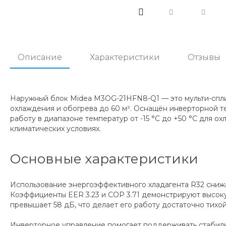
Описание
Характеристики
Отзывы
Наружный блок Midea M3OG-21HFN8-Q1 — это мульти-спли
охлаждения и обогрева до 60 м². Оснащён инверторной 
работу в диапазоне температур от -15 °С до +50 °С для о
климатических условиях.
Основные характеристики
Использование энергоэффективного хладагента R32 снижа
Коэффициенты EER 3.23 и COP 3.71 демонстрируют высоку
превышает 58 дБ, что делает его работу достаточно тих
Инверторное управление помогает поддерживать стабильн