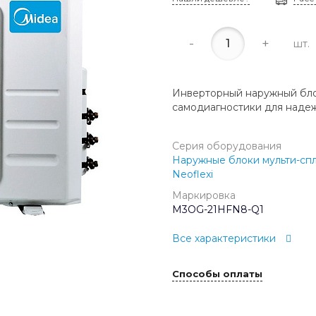
-
+
шт.
Инверторный наружный бло
самодиагностики для надежн
Серия оборудования
Наружные блоки мульти-спл
Neoflexi
Маркировка
M3OG-21HFN8-Q1
Все характеристики
Способы оплаты