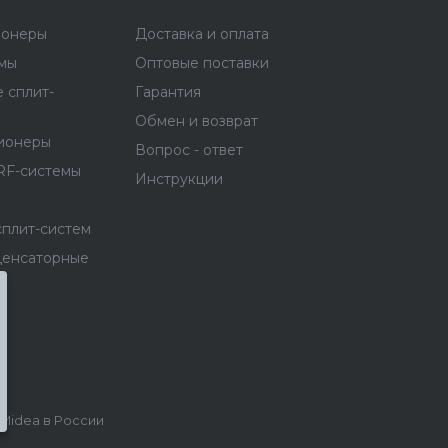
ионеры
Доставка и оплата
емы
Оптовые поставки
 сплит-
Гарантия
Обмен и возврат
ионеры
Вопрос - ответ
RF-системы
Инструкции
сплит-систем
денсаторные
idea в России