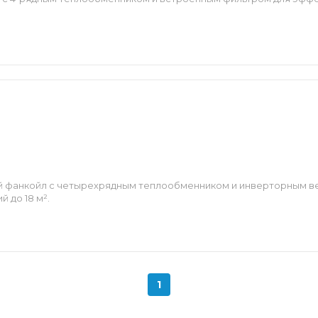
й фанкойл с четырехрядным теплообменником и инверторным в
 до 18 м².
1