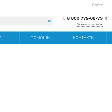
Войти
8 800 775-08-79
Заказать звонок
8 800 775-08-79
А
ПОМОЩЬ
КОНТАКТЫ
г. Москва, БЦ Вятский,
ул. Вятская д.70, офис
715
Пн-Пт: 9:30-18:30 Cб-
Вс: Выходной
info@midea-pro.ru