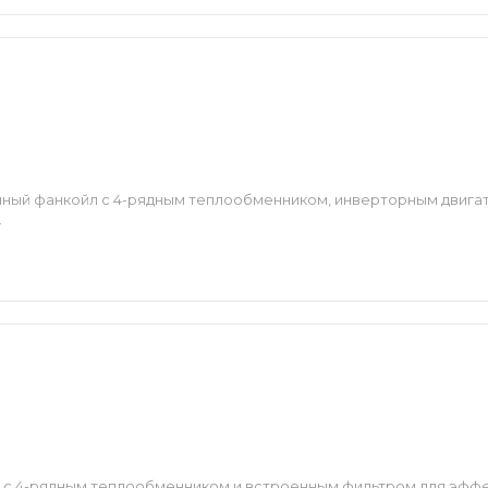
ный фанкойл с 4-рядным теплообменником, инверторным двиг
.
 с 4-рядным теплообменником и встроенным фильтром для эффе