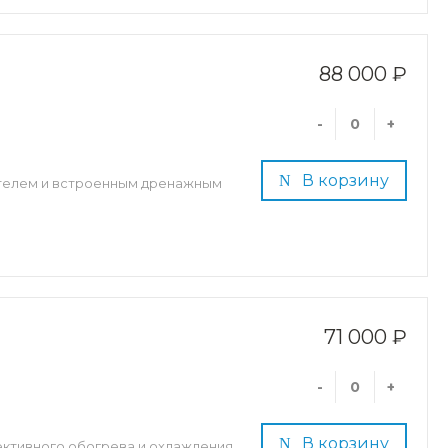
88 000 ₽
-
+
В корзину
ателем и встроенным дренажным
71 000 ₽
-
+
В корзину
ктивного обогрева и охлаждения