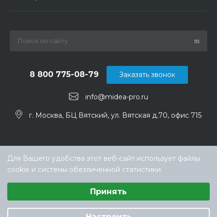
8 800 775-08-79
Заказать звонок
info@midea-pro.ru
г. Москва, БЦ Вятский, ул. Вятская д.70, офис 715
Для Вашего удобства этот веб-сайт использует файлы
cookie и системы обезличенной статистики.
Выберите настройки cookie
Принять
Минимальные
Аналитические/Функциональные
© ООО «ТЕХНОКЛИМАТ ИНЖИНИРИНГ», официальный
дилер Midea в России
Настроить