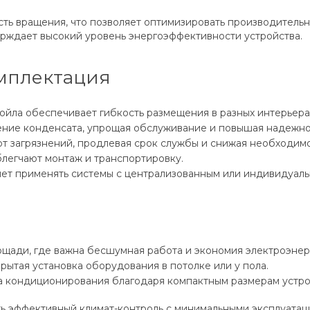
сть вращения, что позволяет оптимизировать производительн
верждает высокий уровень энергоэффективности устройства.
омплектация
ойла обеспечивает гибкость размещения в разных интерьера
ие конденсата, упрощая обслуживание и повышая надежно
 загрязнений, продлевая срок службы и снижая необходимос
облегчают монтаж и транспортировку.
ляет применять системы с централизованным или индивидуал
щади, где важна бесшумная работа и экономия электроэнер
ытая установка оборудования в потолке или у пола.
а кондиционирования благодаря компактным размерам устро
ть эффективный климат-контроль с минимальными эксплуатац