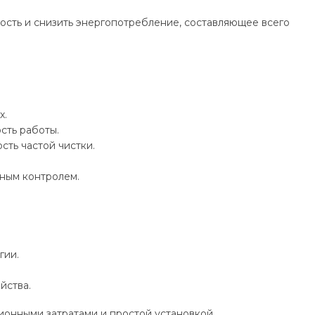
ость и снизить энергопотребление, составляющее всего
х.
сть работы.
ть частой чистки.
ьным контролем.
гии.
йства.
ионными затратами и простой установкой.