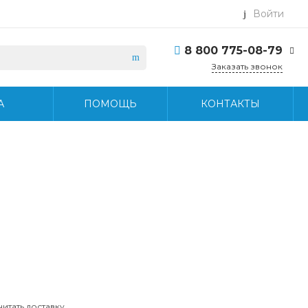
Войти
8 800 775-08-79
Заказать звонок
8 800 775-08-79
А
ПОМОЩЬ
КОНТАКТЫ
г. Москва, БЦ Вятский,
ул. Вятская д.70, офис
715
Пн-Пт: 9:30-18:30 Cб-
Вс: Выходной
info@midea-pro.ru
читать доставку