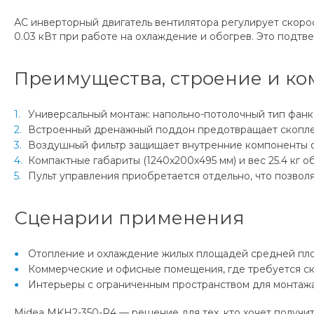
АС инверторный двигатель вентилятора регулирует скоро
0.03 кВт при работе на охлаждение и обогрев. Это подт
Преимущества, строение и к
Универсальный монтаж: напольно-потолочный тип фанк
Встроенный дренажный поддон предотвращает скоплен
Воздушный фильтр защищает внутренние компоненты от
Компактные габариты (1240x200x495 мм) и вес 25.4 кг 
Пульт управления приобретается отдельно, что позво
Сценарии применения
Отопление и охлаждение жилых площадей средней пло
Коммерческие и офисные помещения, где требуется скр
Интерьеры с ограниченным пространством для монтаж
Midea MKH2-350-R4 — решение для тех, кто хочет получи