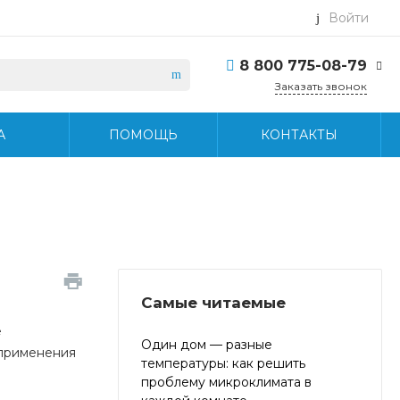
Войти
8 800 775-08-79
Заказать звонок
8 800 775-08-79
А
ПОМОЩЬ
КОНТАКТЫ
г. Москва, БЦ Вятский,
ул. Вятская д.70, офис
715
Пн-Пт: 9:30-18:30 Cб-
Вс: Выходной
info@midea-pro.ru
Самые читаемые
е
Один дом — разные
 применения
температуры: как решить
проблему микроклимата в