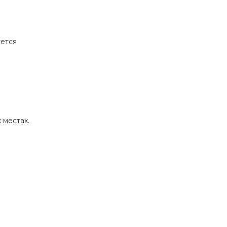
уется
 местах.