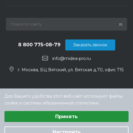
8 800 775-08-79
Заказать звонок
info@midea-pro.ru
г. Москва, БЦ Вятский, ул. Вятская д.70, офис 715
Для Вашего удобства этот веб-сайт использует файлы
cookie и системы обезличенной статистики.
Выберите настройки cookie
Принять
Минимальные
Аналитические/Функциональные
© ООО «ТЕХНОКЛИМАТ ИНЖИНИРИНГ», официальный
дилер Midea в России
Настроить