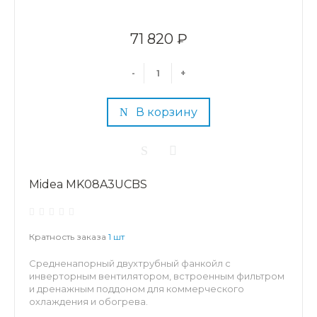
71 820 ₽
-
+
В корзину
Midea MK08A3UCBS
Кратность заказа
1 шт
Средненапорный двухтрубный фанкойл с
инверторным вентилятором, встроенным фильтром
и дренажным поддоном для коммерческого
охлаждения и обогрева.