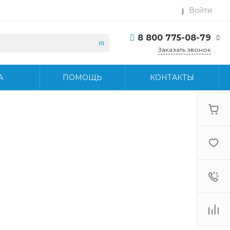
Войти
8 800 775-08-79
Заказать звонок
8 800 775-08-79
А
ПОМОЩЬ
КОНТАКТЫ
г. Москва, БЦ Вятский,
ул. Вятская д.70, офис
715
Пн-Пт: 9:30-18:30 Cб-
Вс: Выходной
info@midea-pro.ru