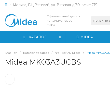
г. Москва, БЦ Вятский, ул. Вятская д.70, офис 715
Официальный дилер
кондиционеров
Midea
КАТАЛОГ
О MIDEA
Главная
/
Каталог товаров
/
Фанкойлы Midea
/
Midea MK03A3
Midea MK03A3UCBS