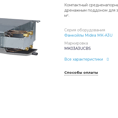
Компактный средненапорны
дренажным поддоном для э
м².
Серия оборудования
Фанкойлы Midea MK-A3U
Маркировка
MK03A3UCBS
Все характеристики
Способы оплаты