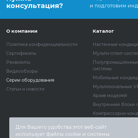
консультация?
и подготовим ин
О компании
Каталог
Политика конфиденциальности
Настенные кондиц
Сертификаты
Мульти-сплит-сист
Реквизиты
Полупромышленные
системы
Видеообзоры
Мобильные кондиц
Серии оборудования
Мультизональные V
Статьи и новости
Архив моделей
Внутренние блоки 
Компрессорно-кон
блоки
Для Вашего удобства этот веб-сайт
Фанкойлы
использует файлы cookie и системы
Чиллеры