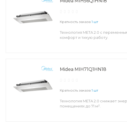
Midea MIH56Q1HN18
Кратность заказа
1 шт
Технология META 2.0 с переменны
комфорт и тихую работу.
Midea MIH71Q1HN18
Кратность заказа
1 шт
Технология META 2.0 снижает эне
помещениях до 71 м².