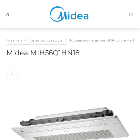
Главная
/
Каталог товаров
/
Мультизональные VRF-системы Mid
Midea MIH56Q1HN18