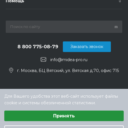
Помощь
8 800 775-08-79
Заказать звонок
info@midea-pro.ru
г. Москва, БЦ Вятский, ул. Вятская д.70, офис 715
Для Вашего удобства этот веб-сайт использует файлы
cookie и системы обезличенной статистики.
Выберите настройки cookie
Принять
Минимальные
© ООО «ТЕХНОКЛИМАТ ИНЖИНИРИНГ», официальный
Аналитические/Функциональные