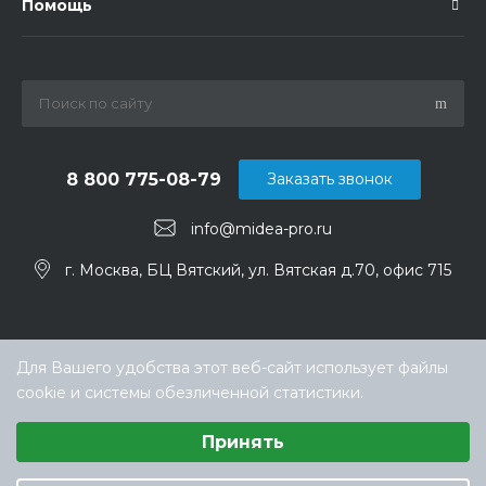
Помощь
8 800 775-08-79
Заказать звонок
info@midea-pro.ru
г. Москва, БЦ Вятский, ул. Вятская д.70, офис 715
Для Вашего удобства этот веб-сайт использует файлы
cookie и системы обезличенной статистики.
Выберите настройки cookie
Принять
Минимальные
© ООО «ТЕХНОКЛИМАТ ИНЖИНИРИНГ», официальный
Аналитические/Функциональные