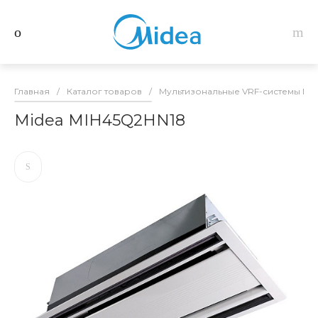
Главная
/
Каталог товаров
/
Мультизональные VRF-системы Mid
Midea MIH45Q2HN18