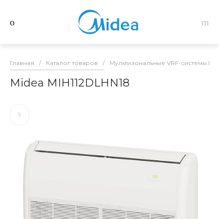
Главная
/
Каталог товаров
/
Мультизональные VRF-системы Mid
Midea MIH112DLHN18