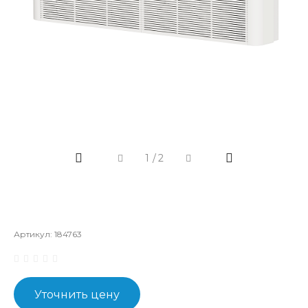
1
/
2
Артикул:
184763
Уточнить цену