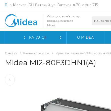
г. Москва, БЦ Вятский, ул. Вятская д.70, офис 715
Официальный дилер
кондиционеров
Midea
КАТАЛОГ
О MIDEA
Главная
/
Каталог товаров
/
Мультизональные VRF-системы Mid
Midea MI2-80F3DHN1(A)