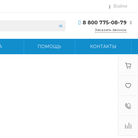
Войти
8 800 775-08-79
Заказать звонок
8 800 775-08-79
А
ПОМОЩЬ
КОНТАКТЫ
г. Москва, БЦ Вятский,
ул. Вятская д.70, офис
715
Пн-Пт: 9:30-18:30 Cб-
Вс: Выходной
info@midea-pro.ru