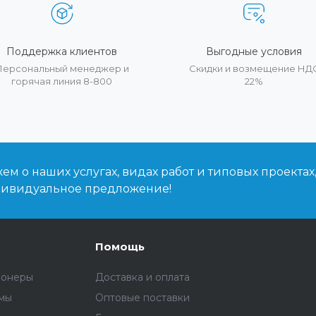
Поддержка клиентов
Выгодные условия
Персональный менеджер и
Скидки и возмещение НД
горячая линия 8-800
22%
м о наших услугах, видах работ и типовых проектах
дивидуальное предложение!
Помощь
ионеры
Доставка и оплата
емы
Оптовые поставки