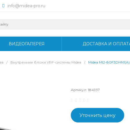
info@midea-pro.ru
ВИДЕОГАЛЕРЕЯ
ДОСТАВКА И ОПЛАТ
ea
/
Внутренние блоки VRF-системы Midea
/
Midea MI2-80F3DHN1(A)
Артикул:
184937
Уточнить цену