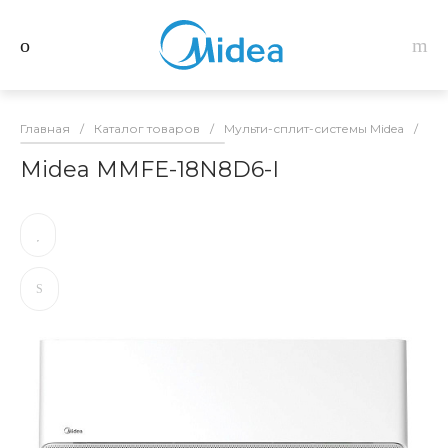
Главная
/
Каталог товаров
/
Мульти-сплит-системы Midea
/
Вн
Midea MMFE-18N8D6-I