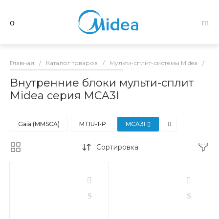
Главная
/
Каталог товаров
/
Мульти-сплит-системы Midea
/
Вн
Внутренние блоки мульти-сплит
Midea серия MCA3I
Gaia (MMSCA)
MTIU-1-P
MCA3I
Сортировка