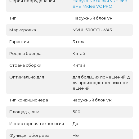
Серия оборудования
Наружные блоки VRF-сист
емы Midea VC PRO
Тип
Наружный блок VRF
Маркировка
MVUH500CCU-VA3
Гарантия
3 года
Родина бренда
Китай
Страна сборки
Китай
Оптимально для
для больших помещений, д
ля производственных пом
ещений
Тип кондиционера
наружный блок VRF
Площадь, кв.м.
500
Инверторная технология
Да
Функция обогрева
Нет