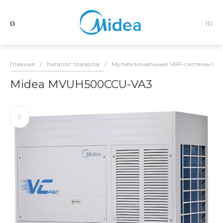
Главная
/
Каталог товаров
/
Мультизональные VRF-системы Mid
Midea MVUH500CCU-VA3