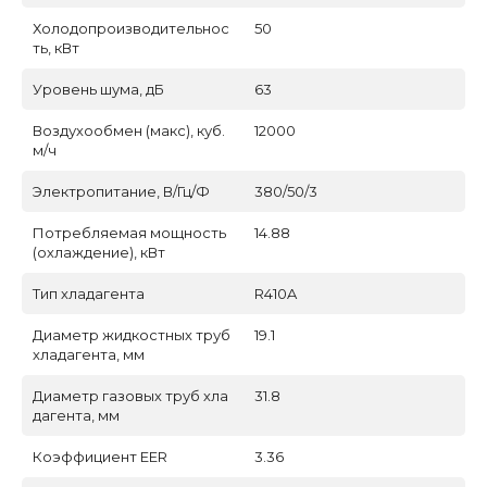
Холодопроизводительнос
50
ть, кВт
Уровень шума, дБ
63
Воздухообмен (макс), куб.
12000
м/ч
Электропитание, В/Гц/Ф
380/50/3
Потребляемая мощность
14.88
(охлаждение), кВт
Тип хладагента
R410A
Диаметр жидкостных труб
19.1
хладагента, мм
Диаметр газовых труб хла
31.8
дагента, мм
Коэффициент EER
3.36