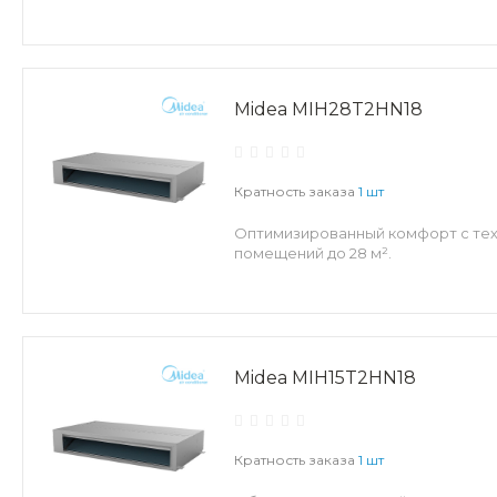
Midea MIH28T2HN18
Кратность заказа
1 шт
Оптимизированный комфорт с техн
помещений до 28 м².
Midea MIH15T2HN18
Кратность заказа
1 шт