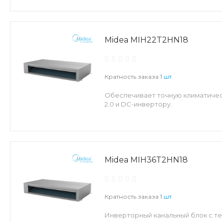
Midea MIH22T2HN18
Кратность заказа
1 шт
Обеспечивает точную климатическ
2.0 и DC-инвертору.
Midea MIH36T2HN18
Кратность заказа
1 шт
Инверторный канальный блок с те