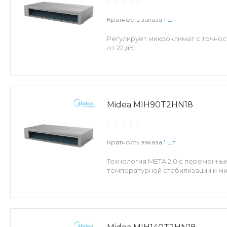
Кратность заказа
1 шт
Регулирует микроклимат с точност
от 22 дБ.
Midea MIH90T2HN18
Кратность заказа
1 шт
Технология META 2.0 с переменн
температурной стабилизации и м