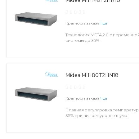
Midea MIH140T2HN18
Кратность заказа
1 шт
Технология META 2.0 с переменно
системы до 35%.
Midea MIH80T2HN18
Кратность заказа
1 шт
Плавная регулировка температуры
35% при низком уровне шума.