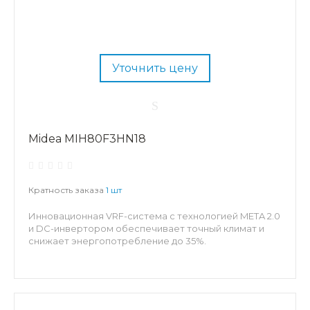
Уточнить цену
Midea MIH80F3HN18
Кратность заказа
1 шт
Инновационная VRF-система с технологией META 2.0
и DC-инвертором обеспечивает точный климат и
снижает энергопотребление до 35%.