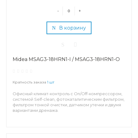
-
+
В корзину
Midea MSAG3-18HRN1-I / MSAG3-18HRN1-O
Кратность заказа
1 шт
Офисный климат-контроль с On/Off-компрессором,
системой Self-clean, фотокаталитическим фильтром,
фильтром тонкой очистки, датчиком утечки и двумя
вариантами дренажа.