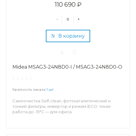
110 690 ₽
-
+
В корзину
Midea MSAG3-24N8D0-I / MSAG3-24N8D0-O
Кратность заказа
1 шт
Самоочистка Self-clean, фотокаталитический и
тонкий фильтры, инвертор и режим iECO; тихая
работа до -15°C — для офиса.