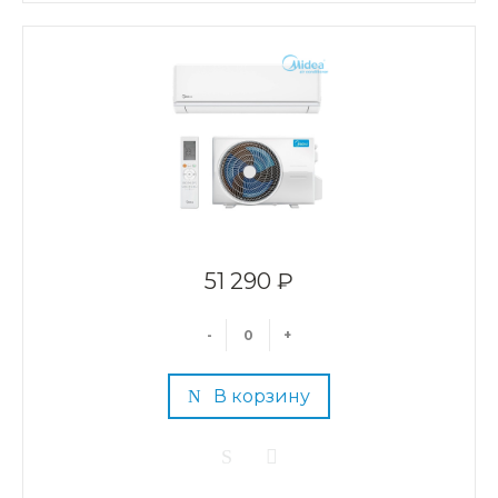
51 290 ₽
-
+
В корзину