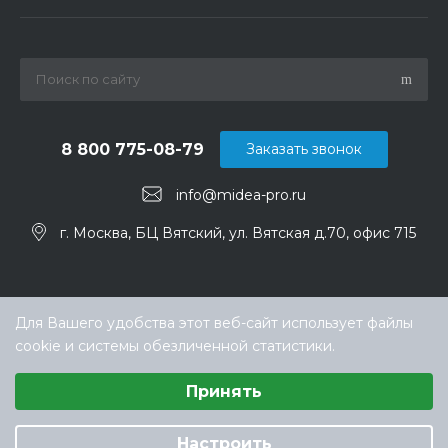
8 800 775-08-79
Заказать звонок
info@midea-pro.ru
г. Москва, БЦ Вятский, ул. Вятская д.70, офис 715
Для Вашего удобства этот веб-сайт использует файлы
cookie и системы обезличенной статистики.
Выберите настройки cookie
Принять
Минимальные
© ООО «ТЕХНОКЛИМАТ ИНЖИНИРИНГ», официальный
Аналитические/Функциональные
дилер Midea в России
Настроить