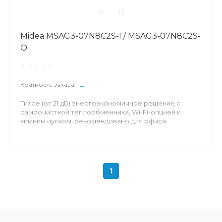
Midea MSAG3-07N8C2S-I / MSAG3-07N8C2S-
O
Кратность заказа
1 шт
Тихое (от 21 дБ) энергоэкономичное решение с
самоочисткой теплообменника, Wi-Fi-опцией и
зимним пуском, рекомендовано для офиса.
1