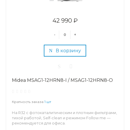
42 990 ₽
-
+
В корзину
Midea MSAG1-12HRN8-I / MSAG1-12HRN8-O
Кратность заказа
1 шт
На R32 с фотокаталитическим и плотным фильтрами,
тихой работой, Self-clean и режимом Follow me —
рекомендуется для офиса.