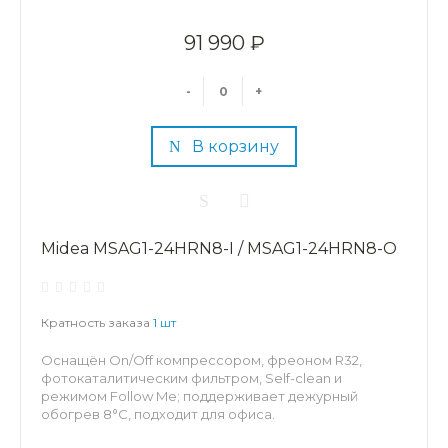
91 990 ₽
-
+
В корзину
Midea MSAG1-24HRN8-I / MSAG1-24HRN8-O
Кратность заказа
1 шт
Оснащён On/Off компрессором, фреоном R32,
фотокаталитическим фильтром, Self-clean и
режимом Follow Me; поддерживает дежурный
обогрев 8°C, подходит для офиса.