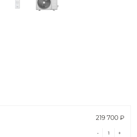
219 700 ₽
-
+