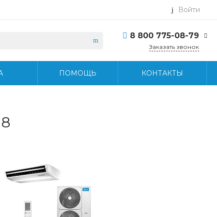
Войти
8 800 775-08-79
Заказать звонок
8 800 775-08-79
А
ПОМОЩЬ
КОНТАКТЫ
г. Москва, БЦ Вятский,
ул. Вятская д.70, офис
715
Пн-Пт: 9:30-18:30 Cб-
Вс: Выходной
info@midea-pro.ru
N8