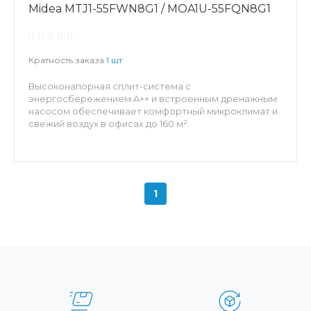
Midea MTJ1-55FWN8G1 / MOA1U-55FQN8G1
Кратность заказа
1 шт
Высоконапорная сплит-система с
энергосбережением A++ и встроенным дренажным
насосом обеспечивает комфортный микроклимат и
свежий воздух в офисах до 160 м².
1