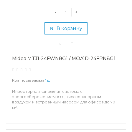
-
+
В корзину
Midea MTJ1-24FWN8G1 / MOA1D-24FRN8G1
Кратность заказа
1 шт
Инверторная канальная система с
энергосбережением А++, высоконапорным
воздухом и встроенным насосом для офисов до 70
м².