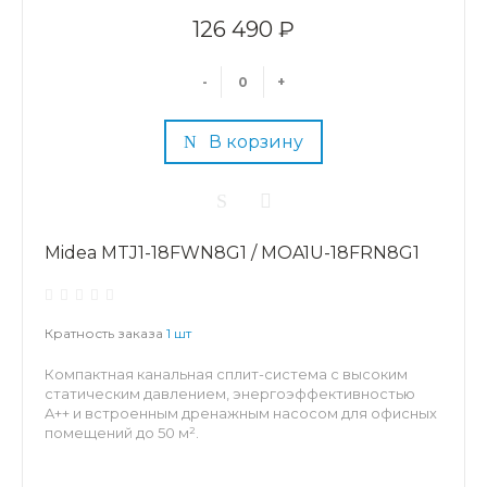
126 490 ₽
-
+
В корзину
Midea MTJ1-18FWN8G1 / MOA1U-18FRN8G1
Кратность заказа
1 шт
Компактная канальная сплит-система с высоким
статическим давлением, энергоэффективностью
A++ и встроенным дренажным насосом для офисных
помещений до 50 м².