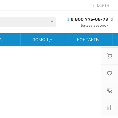
Войти
8 800 775-08-79
Заказать звонок
8 800 775-08-79
А
ПОМОЩЬ
КОНТАКТЫ
г. Москва, БЦ Вятский,
ул. Вятская д.70, офис
715
Пн-Пт: 9:30-18:30 Cб-
Вс: Выходной
info@midea-pro.ru