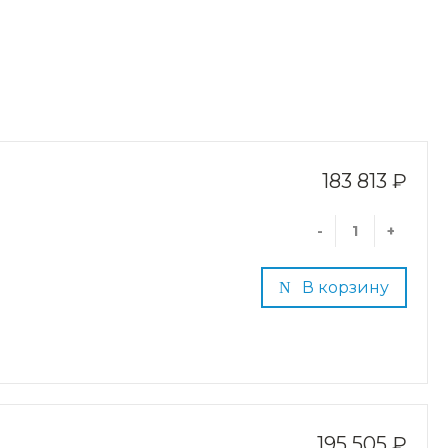
183 813 ₽
-
+
В корзину
195 505 ₽