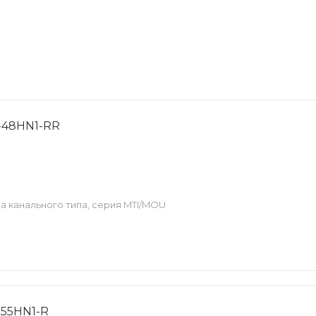
-48HN1-RR
 канального типа, серия MTI/MOU
-55HN1-R