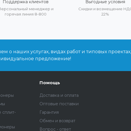
Поддержка клиентов
Выгодные условия
Персональный менеджер и
Скидки и возмещение НД
горячая линия 8-800
22%
м о наших услугах, видах работ и типовых проектах
дивидуальное предложение!
Помощь
ионеры
Доставка и оплата
емы
Оптовые поставки
 сплит-
Гарантия
Обмен и возврат
ионеры
Вопрос - ответ