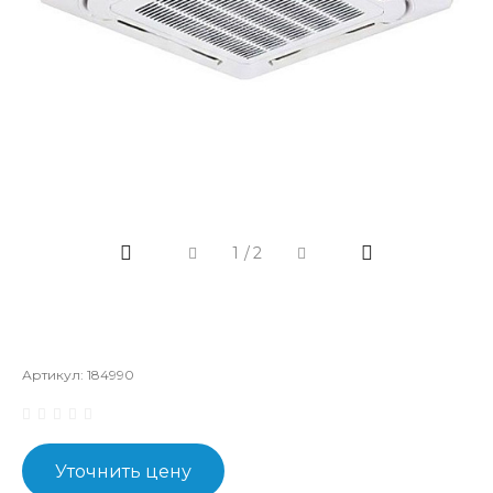
1
/
2
Артикул:
184990
Уточнить цену