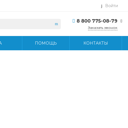
Войти
8 800 775-08-79
Заказать звонок
8 800 775-08-79
А
ПОМОЩЬ
КОНТАКТЫ
г. Москва, БЦ Вятский,
ул. Вятская д.70, офис
715
Пн-Пт: 9:30-18:30 Cб-
Вс: Выходной
info@midea-pro.ru