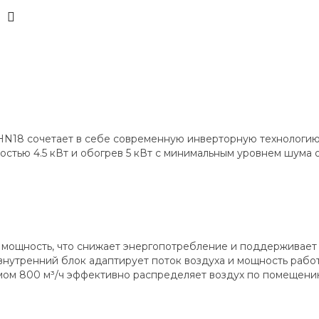
HN18 сочетает в себе современную инверторную технологи
стью 4.5 кВт и обогрев 5 кВт с минимальным уровнем шума 
мощность, что снижает энергопотребление и поддерживает с
внутренний блок адаптирует поток воздуха и мощность работ
м 800 м³/ч эффективно распределяет воздух по помещению, 