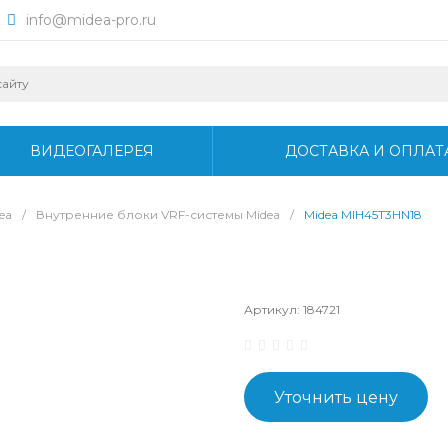
info@midea-pro.ru
ВИДЕОГАЛЕРЕЯ
ДОСТАВКА И ОПЛАТ
ea
/
Внутренние блоки VRF-системы Midea
/
Midea MIH45T3HN18
Артикул:
184721
Уточнить цену