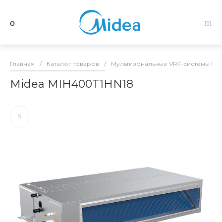
Главная
/
Каталог товаров
/
Мультизональные VRF-системы Mid
Midea MIH400T1HN18