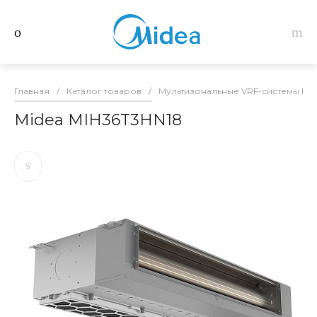
Главная
/
Каталог товаров
/
Мультизональные VRF-системы Mid
Midea MIH36T3HN18