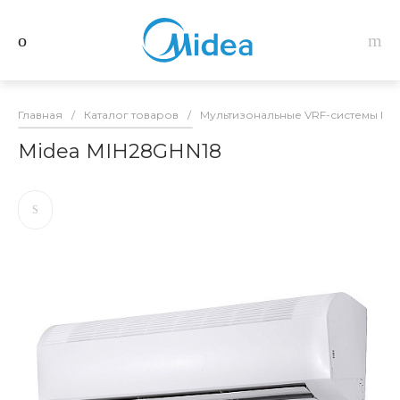
Главная
/
Каталог товаров
/
Мультизональные VRF-системы Mid
Midea MIH28GHN18