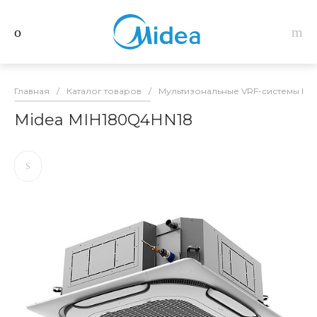
Главная
/
Каталог товаров
/
Мультизональные VRF-системы Mid
Midea MIH180Q4HN18