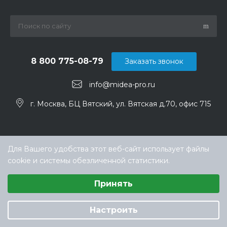
8 800 775-08-79
Заказать звонок
info@midea-pro.ru
г. Москва, БЦ Вятский, ул. Вятская д.70, офис 715
Для Вашего удобства этот веб-сайт использует файлы
cookie и системы обезличенной статистики.
Выберите настройки cookie
Принять
Минимальные
Аналитические/Функциональные
© ООО «ТЕХНОКЛИМАТ ИНЖИНИРИНГ», официальный
дилер Midea в России
Настроить