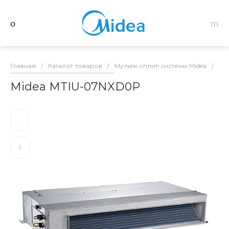
Главная
/
Каталог товаров
/
Мульти-сплит-системы Midea
/
Вн
Midea MTIU-07NXD0P