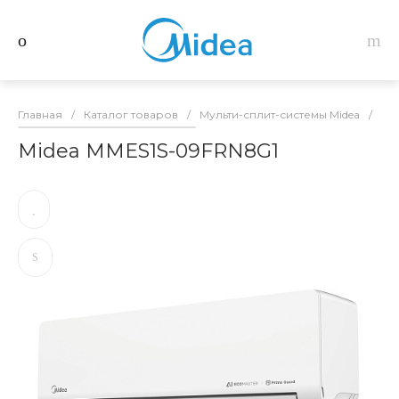
Главная
/
Каталог товаров
/
Мульти-сплит-системы Midea
/
Вн
Midea MMES1S-09FRN8G1