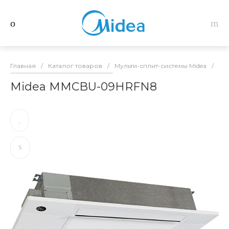
Главная
/
Каталог товаров
/
Мульти-сплит-системы Midea
/
Вн
Midea MMCBU-09HRFN8