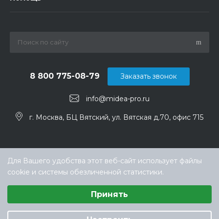
8 800 775-08-79
Заказать звонок
info@midea-pro.ru
г. Москва, БЦ Вятский, ул. Вятская д.70, офис 715
Для Вашего удобства этот веб-сайт использует файлы
cookie и системы обезличенной статистики.
Выберите настройки cookie
Принять
Минимальные
Аналитические/Функциональные
© ООО «ТЕХНОКЛИМАТ ИНЖИНИРИНГ», официальный
дилер Midea в России