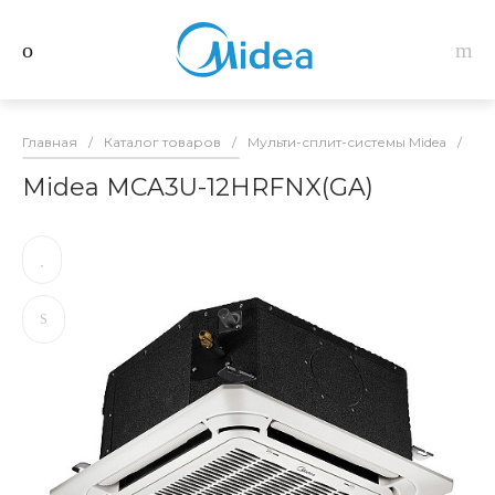
Главная
/
Каталог товаров
/
Мульти-сплит-системы Midea
/
Вн
Midea MCA3U-12HRFNX(GA)